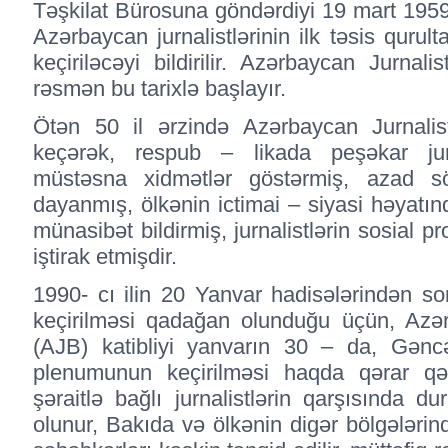
Təşkilat Bürosuna göndərdiyi 19 mart 1959 
Azərbaycan jurnalistlərinin ilk təsis qurul
keçiriləcəyi bildirilir. Azərbaycan Jurnalis
rəsmən bu tarixlə başlayır.
Ötən 50 il ərzində Azərbaycan Jurnalistl
keçərək, respub – likada peşəkar jurn
müstəsna xidmətlər göstərmiş, azad sözü
dayanmış, ölkənin ictimai – siyasi həyatı
münasibət bildirmiş, jurnalistlərin sosial p
iştirak etmişdir.
1990- cı ilin 20 Yanvar hadisələrindən son
keçirilməsi qadağan olunduğu üçün, Azərba
(AJB) katibliyi yanvarın 30 – da, Gənc
plenumunun keçirilməsi haqda qərar q
şəraitlə bağlı jurnalistlərin qarşısında 
olunur, Bakıda və ölkənin digər bölgələrin