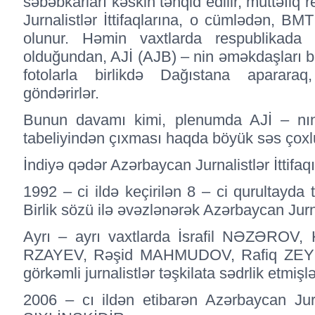
səbəbkarları kəskin tənqid edilir, müttəfiq 
Jurnalistlər İttifaqlarına, o cümlədən, B
olunur. Həmin vaxtlarda respublikada 
olduğundan, AJİ (AJB) – nin əməkdaşları bu
fotolarla birlikdə Dağıstana aparara
göndərirlər.
Bunun davamı kimi, plenumda AJİ – nın S
tabeliyindən çıxması haqda böyük səs çoxluğ
İndiyə qədər Azərbaycan Jurnalistlər İttifaqı
1992 – ci ildə keçirilən 8 – ci qurultayda t
Birlik sözü ilə əvəzlənərək Azərbaycan Jurnal
Ayrı – ayrı vaxtlarda İsrafil NƏZƏRO
RZAYEV, Rəşid MAHMUDOV, Rafiq ZEY
görkəmli jurnalistlər təşkilata sədrlik etmişlə
2006 – cı ildən etibarən Azərbaycan Jurna