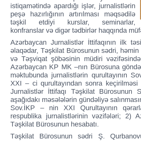
istiqamətində apardığı işlər, jurnalistlərin
peşə hazırlığının artırılması məqsədilə
təşkil etdiyi kurslar, seminarlar,
konfranslar və digər tədbirlər haqqında mü
Azərbaycan Jurnalistlər İttifaqının ilk təs
əlaqədar, Təşkilat Bürosunun sədri, həmin
və Təşviqat şöbəsinin müdiri vəzifəsind
Azərbaycan KP MK –nın Bürosuna göndərdiy
məktubunda jurnalistlərin qurultayının S
XXI – ci qurultayından sonra keçirilməsi
Jurnalistlər İttifaqı Təşkilat Bürosunun 
aşağıdakı məsələlərin gündəliyə salınmasını
Sov.İKP – nin XXI Qurultayının qərarla
respublika jurnalistlərinin vəzifələri; 2) A
Təşkilat Bürosunun hesabatı.
Təşkilat Bürosunun sədri Ş. Qurbanovun