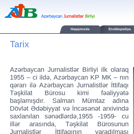
Haqqımızda
Ensiklopediya
Tarix
Azərbaycan Jurnalistlər Birliyi ilk olaraq
1955 – ci ildə, Azərbaycan KP MK – nın
qərarı ilə Azərbaycan Jurnalistlər İttifaqı
Təşkilat Bürosu kimi fəaliyyətə
başlamışdır. Salman Mümtaz adına
Dövlət Ədəbiyyat və İncəsənət arxivində
saxlanılan sənədlərdə,1955 -1959- cu
illər arasında, Təşkilat Bürosunun
Jurnalistlər İttifaqının yaradılması