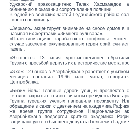
Уджарский правозащитник Талех Хасмамедов а
обвинению в оказании сопротивления полиции.
В одной из воинских частей Гедабейского района сол
своего сослуживца.
«Зеркало» акцентирует внимание на сносе домов в ц
называя их жертвами «Зимнего бульвара».
«Палестинизация» карабахского конфликта может
случае заселения оккупированных территорий, считает
газеты.
«Экспресс»: 13 тысяч турок-месхетинцев обратили
Грузии с просьбой вернуть их в исторические места пр
«Эхо»: 12 банков в Азербайджане работают с убытком,
месяцев составил 19,66 млн. манат, говорит
Центробанка.
«Бизим йол»: Главные дороги улиц и проспектов с
сегодня закрыты в связи с визитом президента Болгар
Группа турецких ученых направила президенту Ил
обращение в связи с давлением на академика Рафика
же время группа сотрудников Национальной ак
Азербайджана подвергли критике академика Раф
защищающую его бывшего депутата Гюльтекин Гаджие