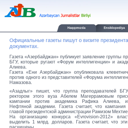
Haqqımızda
Ensiklopediya
Официальные газеты пишут о визите президент
документах.
Газета «Азербайджан» публикует заявление группы п
БГУ, которые ругают «Форум интеллигенции» и ака
Алиева.
Газета «Ени Азербайджан» опубликовала клеветнич
против одного из представителей «Форума интеллиге
Намазова.
«Азадлыг» пишет, что группа преподавателей БГ
ректором этого вуза Абелем Магеррамовым прис
кампании против академика Рафика Алиева, из
Нефтяной академии. Газета считает, что кампания
главой президентской администрации Рамизом Мехти
На организацию конкурса «Evrovision-2012» вла
выделить 1 млрд. долларов. Газета считает, что эти
расхищены.